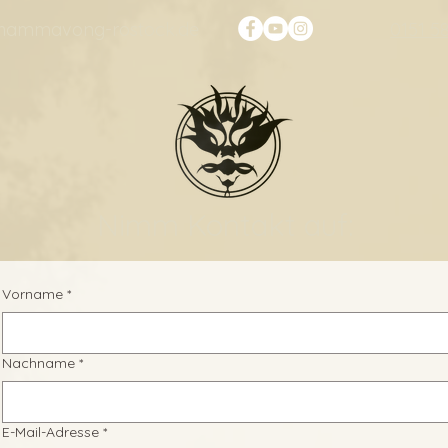
thammavong-rostock.de
0151 5
Nimm Kontakt auf:
Vorname
*
Nachname
*
E-Mail-Adresse
*