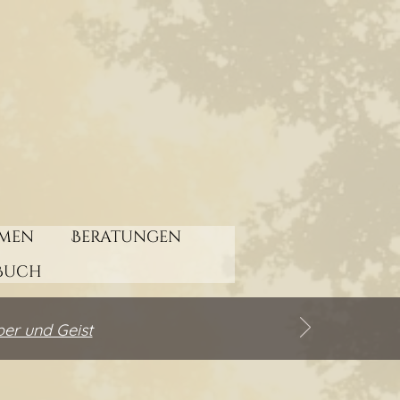
men
Beratungen
Buch
per und Geist