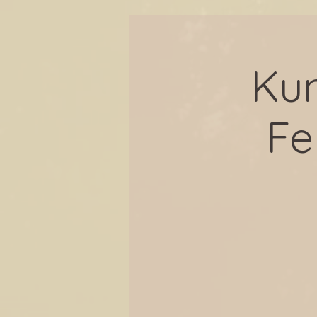
Ku
Fe