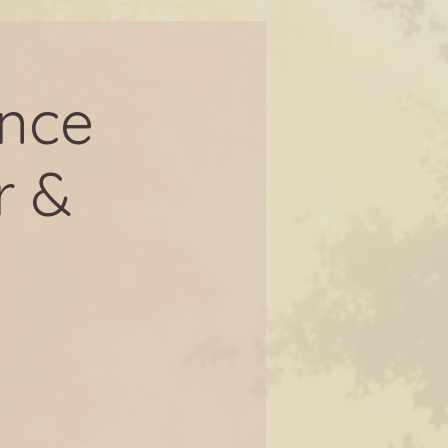
nce
r &