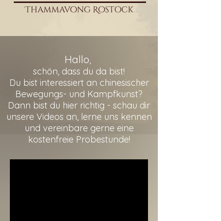
Thammavong Rostock
Hallo
,
schön, dass du da bist!
Du bist interessiert an chinesischer
Bewegungs- und
Kampfkunst?
Dann bist du hier richtig - schau dir
unser
e
Videos an, lerne uns kennen
und vereinbare gerne eine
kostenfreie Probestunde!