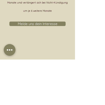
Monate und verlängert sich bei Nicht-Kündigung
um je 6 weitere Monate
Melde uns dein Interesse
© 2026 Thammavong Rostock |
Impressum
|
Datenschutzrichtlinien
info@thammavong-rostock.de
0151 58738254
Nimm Kontakt auf: