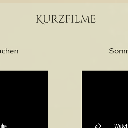
Kurzfilme
achen
Somm