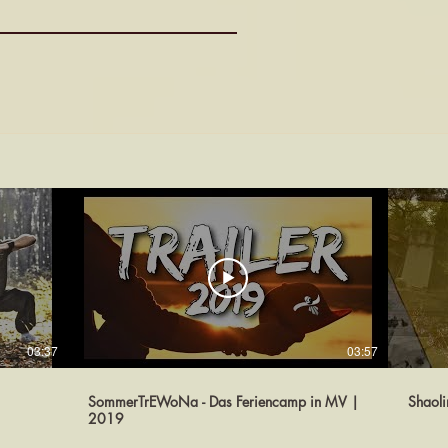
03:37
03:57
SommerTrEWoNa - Das Feriencamp in MV |
Shaol
2019