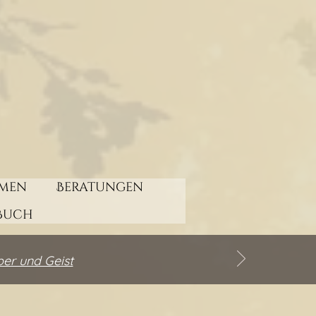
men
Beratungen
Buch
per und Geist