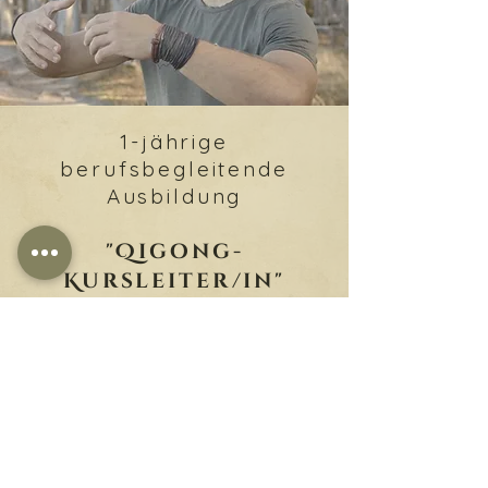
1-jährige
berufsbegleitende
Ausbildung
"Qigong-
Kursleiter/in"
→ Infos & Anmeldung ←
© 2026 Thammavong Rostock |
Impressum
|
Datenschutzrichtlinien