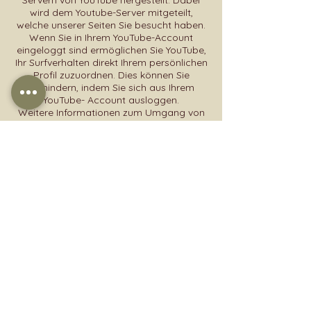
Servern von YouTube hergestellt. Dabei
wird dem Youtube-Server mitgeteilt,
welche unserer Seiten Sie besucht haben.
Wenn Sie in Ihrem YouTube-Account
eingeloggt sind ermöglichen Sie YouTube,
Ihr Surfverhalten direkt Ihrem persönlichen
Profil zuzuordnen. Dies können Sie
verhindern, indem Sie sich aus Ihrem
YouTube- Account ausloggen.
Weitere Informationen zum Umgang von
Nutzerdaten finden Sie in der
Datenschutzerklärung von YouTube unter:
https://www.google.de/intl/de/policies/p
rivacy
Google Maps
Diese Seite nutzt über eine API den
Kartendienst Google Maps. Anbieter ist
die Google Inc., 1600 Amphitheatre
Parkway, Mountain View, CA 94043, USA.
Zur Nutzung der Funktionen von Google
Maps ist es notwendig, Ihre IP Adresse zu
speichern. Diese Informationen werden in
der Regel an einen Server von Google in
den USA übertragen und dort gespeichert.