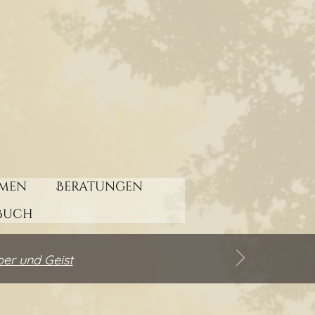
men
Beratungen
Buch
per und Geist