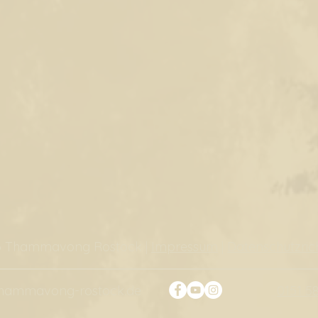
6 Thammavong Rostock |
Impressum
|
Datenschutzrich
thammavong-rostock.de
0151 5