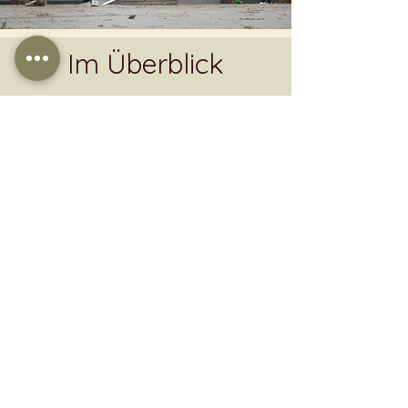
Im Überblick
Datum
09.11.2019
| 09:00 - 14:00 Uhr
Ort
Loggerweg 18
18055 Rostock
Teilnehmerbeitrag
- normal: 15,00€/Kurs
- ermäßigt: 5,00€
(Thammavong Mitglieder)
Anmelden