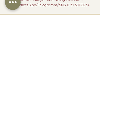
per Whats-App/Telegramm/SMS: 0151 58738254
© 2026 Thammavong Rostock |
Impressum
|
Datenschutzrichtlinien
info@thammavong-rostock.de
0151 58738254
Nimm Kontakt auf:
Vorname
*