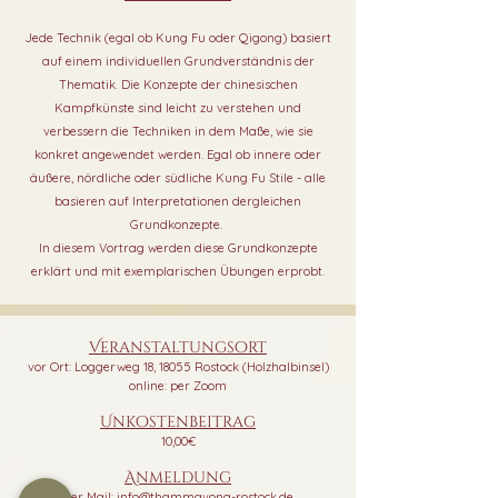
Jede Technik (egal ob Kung Fu oder Qigong) basiert
auf einem individuellen Grundverständnis der
Thematik. Die Konzepte der chinesischen
Kampfkünste sind leicht zu verstehen und
verbessern die Techniken in dem Maße, wie sie
konkret angewendet werden. Egal ob innere oder
äußere, nördliche oder südliche Kung Fu Stile - alle
basieren auf Interpretationen dergleichen
Grundkonzepte.
In diesem Vortrag werden diese Grundkonzepte
erklärt und mit exemplarischen Übungen erprobt.
Veranstaltungsort
vor Ort: Loggerweg 18, 18055 Rostock (Holzhalbinsel)
online: per Zoom
Unkostenbeitrag
10,00€
Anmeldung
per Mail:
info@thammavong-rostock.de