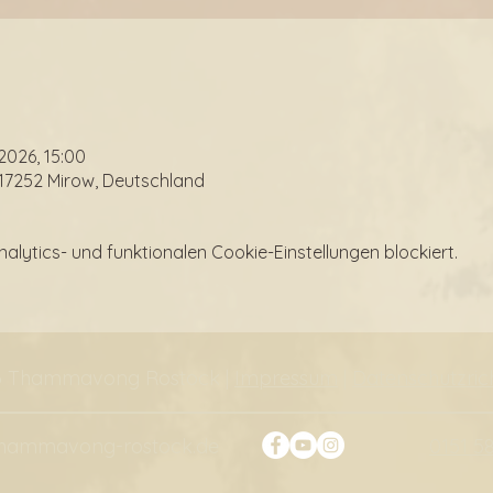
i 2026, 15:00
 17252 Mirow, Deutschland
ytics- und funktionalen Cookie-Einstellungen blockiert.
6 Thammavong Rostock |
Impressum
|
Datenschutzrich
thammavong-rostock.de
0151 5