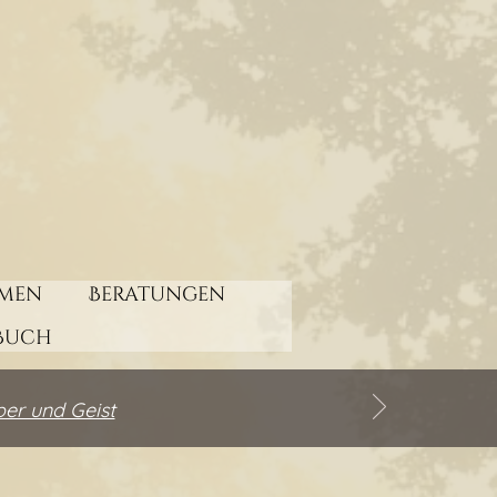
men
Beratungen
Buch
per und Geist