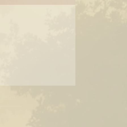
tlinien
8738254